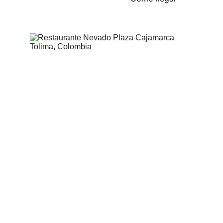
Un compromiso con la calidad y la 
frescura
En el Restaurante Nevado Plaza, nos 
comprometemos con la calidad y la 
frescura de nuestros ingredientes. 