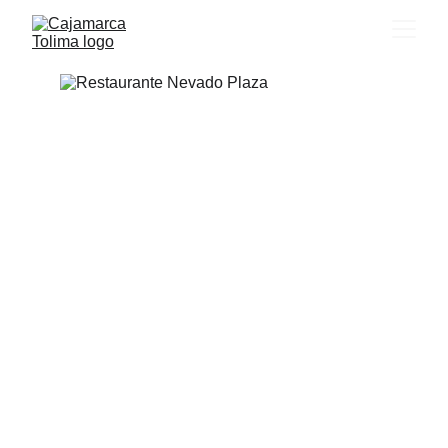
Restaurante 
Nevado Plaza
El Restaurante  Nevado Plaza es un 
lugar único donde podrás disfrutar de la 