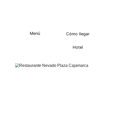
 en un 
auténtica cocina colombiana
ambiente acogedor y familiar. Te 
invitamos a visitarnos y descubrir un 
festín de sabores que te conquistarán.
Menú
Cómo llegar
Hotel