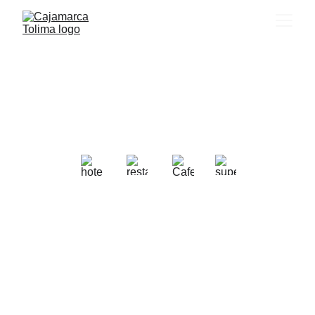
Cajamarca Tolima
la puerta de entrada a la 
naturaleza
Turismo
Agro
Comercio
Transporte