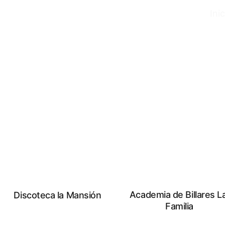
Inic
Entretenimiento y Diversión
Academia de Billares La
Discoteca la Mansión
Familia