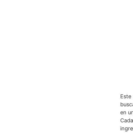
Este 
busca
en u
Cada
ingre