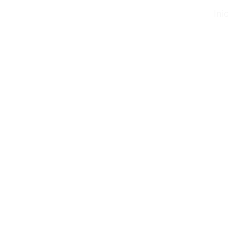
Inic
a
 de 
 
 la 