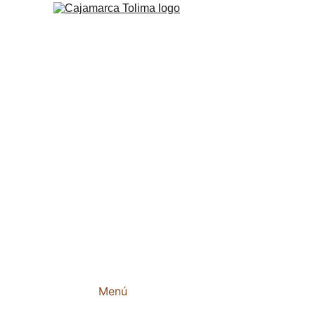
Restaurante Bellarom
El restaurante está situado en la vía 
Cajamarca Anaime, a tan solo 2 kilómetros
distancia. Aquí se pueden encontrar platos
exquisitos como la Carne a la llanera, el 
sancocho de gallina, la trucha a la plancha,
carne de res a la plancha y el pollo a la 
plancha. 
Menú