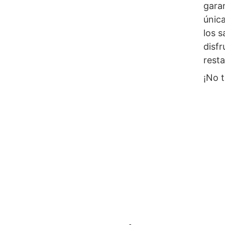
garan
únic
los s
disfr
resta
¡No t