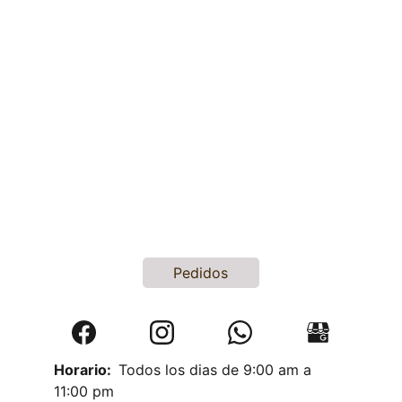
puro. La fermentación de 24 horas ayuda 
a desarrollar los sabores florales y 
frutales del café.
La variedad Geisha es una de las 
variedades de café más apreciadas del 
mundo. Es conocida por su sabor 
delicado y complejo, con notas de té, 
aromático, floral, naranja, frutos rojos, 
vainilla y melocotón.
Pedidos
Horario:  
Todos los dias de 9:00 am a 
11:00 pm