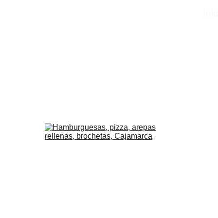
Inic
Delicias en Cajamarca
Descubre nuestra variedad de restaurantes, 
comodas rápidas y heladerías en Cajamarca.