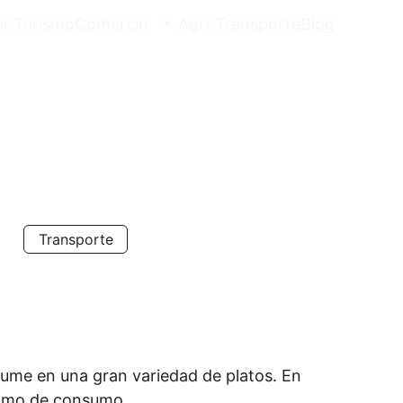
io
Turismo
Comercio
Agro
Transporte
Blog
e
Transporte
sume en una gran variedad de platos. En 
como de consumo.