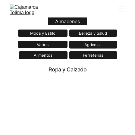
Almacenes
Moda y Estilo
Belleza y Salud
Varios
Agrícolas
Alimentos
Ferreterías
Ropa y Calzado