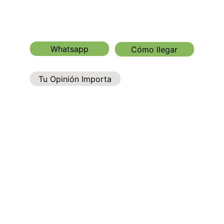
Whatsapp
Cómo llegar
Tu Opinión Importa
Horario:
Lunes a Sábado de 8:00 am a 1:00 pm
y de 2:00 pm a 5:00 pm
Domingo de 8:00 pm a 1:00 pm
Teléfono: +57 318 871 4185 
                +57 312 435 7860
email: Plantuladoragalixia1@gmail.com