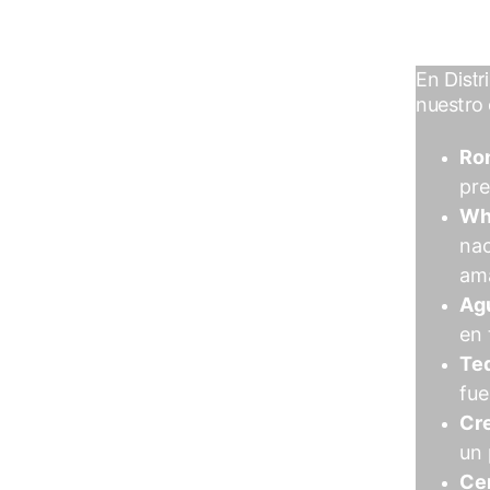
Distr
En 
nuestro 
Ro
pre
Wh
nac
ama
Ag
en 
Teq
fue
Cr
un 
Ce