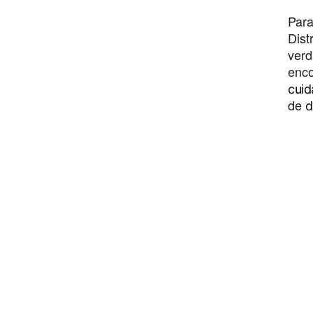
Para
Dist
verd
enco
cui
de 
d