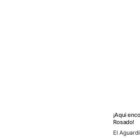
efrescante, 
 
s de Like 
una y duplica 
¡Aqui enco
Rosado!
El Aguard