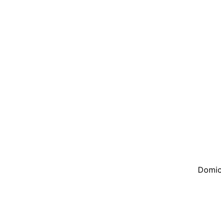
Querem
completa. P
mayor vari
casa, sino 
en n
Tómate un 
día y r
agradable
.
agradabl
whisky
Domic