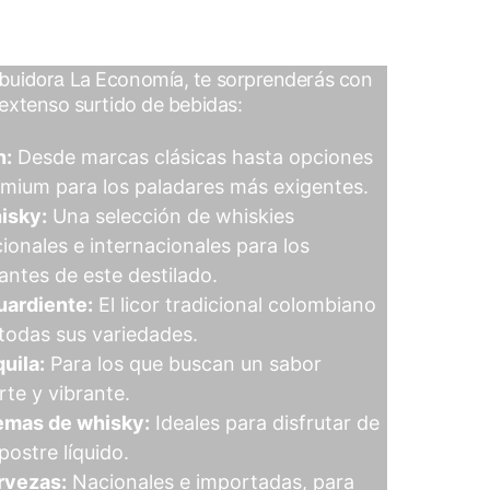
ibuidora 
La Ec
onomía, te sorprenderás con 
extenso surtido de bebidas:
n:
 Desde marcas clásicas hasta opciones 
mium para los paladares más exigentes.
isky:
 Una selección de whiskies 
ionales e internacionales para los 
ntes de este destilado.
uardiente:
 El licor tradicional colombiano 
todas sus variedades.
uila:
 Para los que buscan un sabor 
rte y vibrante.
emas de whisky:
 Ideales para disfrutar de 
postre líquido.
rvezas:
 Nacionales e importadas, para 