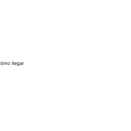
s de la noche 
problema! 
 tu pedido a 
hora.
ómo llegar
¡No solo pa
en 