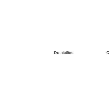
¿Necesitas una bebida a altas hora
o en un día festivo? ¡No hay 
Distribuidora
 La Economía te lleva
domicilio sin importar la 
Domicilios
C