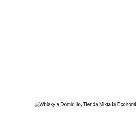
 para 
licor añejo