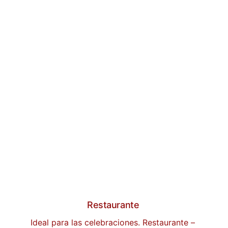
Habitaciones
Habitaciones diseñadas para 
proporcionarle el máximo bienestar, con 
seguro Hotelero. escritorio, agua caliente, 
internet, T.V., entre otros
• Acomodación estándar Sencilla 
• Acomodación estándar Doble 
• Acomodación Triple
 • Acomodación para cuatro personas.
Restaurante 
Ideal para las celebraciones. Restaurante – 