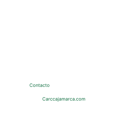
Frutos de la Tierra 
con Pasión y 
Compromiso
Somos Cooperativa CARC, una empresa 
Colombiana dedicada a la producción, 
transformación y comercialización de 
productos agrícolas de la región de la 
más alta calidad.
Contacto
Carccajamarca.com