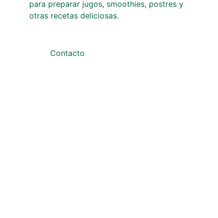
para preparar jugos, smoothies, postres y 
otras recetas deliciosas.
Contacto
Teléfonos: +57 311 8119404 - 311 2327238
Dirección: Carrera 8 #5-20 Barrio Centro, 
Cajamarca Tolima.
Correo: carcltda@gmail.com