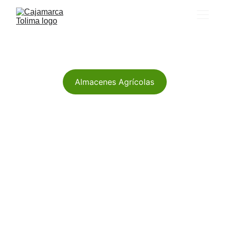
Agroexportaciones LC  SAS
Almacenes Agrícolas
Aviso: Agroexportaciones LC ya no se
encuentra en nuestra plataforma.
En Cajamarca Turística, nos esforzamos
por ofrecerte información actualizada
sobre los mejores lugares y servicios
locales. Si buscas almacene
s agrícolas,
insumos o servicios para el sector rural en
Cajamarca, te invitamos a explorar
nuestras opciones disponibles.